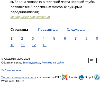
эмбриона человека в головной части нервной трубки
появляются 3 первичных мозговых пузырька
передний&#8230; …
Медицинская энциклопедия
Страницы
←
Предыдущая
Следующая
→
1
2
3
4
5
6
7
8
9
10
11
12
13
© Академик, 2000-2026
18+
Обратная связь:
Техподдержка
,
Реклама на сайте
👣 Путешествия
Экспорт словарей на сайты
, сделанные на PHP,
Joomla,
Drupal,
WordPress, MODx.