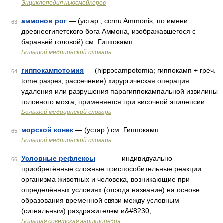
Энциклопедия ньюсмейкеров
аммонов рог
— (устар.; cornu Ammonis; по имени
63
древнеегипетского бога Аммона, изображавшегося с
бараньей головой) см. Гиппокамп …
Большой медицинский словарь
гиппокампотомия
— (hippocampotomia; гиппокамп + греч.
64
tome разрез, рассечение) хирургическая операция
удаления или разрушения парагиппокампальной извилины
головного мозга; применяется при височной эпилепсии …
Большой медицинский словарь
морской конек
— (устар.) см. Гиппокамп …
65
Большой медицинский словарь
Условные рефлексы
— индивидуально
66
приобретённые сложные приспособительные реакции
организма животных и человека, возникающие при
определённых условиях (отсюда название) на основе
образования временной связи между условным
(сигнальным) раздражителем и&#8230; …
Большая советская энциклопедия