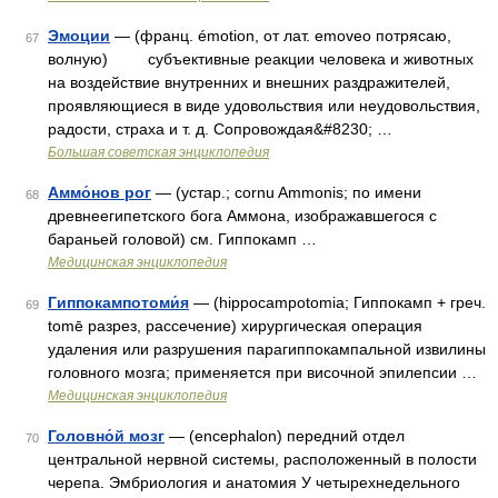
Эмоции
— (франц. émotion, от лат. emoveo потрясаю,
67
волную) субъективные реакции человека и животных
на воздействие внутренних и внешних раздражителей,
проявляющиеся в виде удовольствия или неудовольствия,
радости, страха и т. д. Сопровождая&#8230; …
Большая советская энциклопедия
Аммо́нов рог
— (устар.; cornu Ammonis; по имени
68
древнеегипетского бога Аммона, изображавшегося с
бараньей головой) см. Гиппокамп …
Медицинская энциклопедия
Гиппокампотоми́я
— (hippocampotomia; Гиппокамп + греч.
69
tomē разрез, рассечение) хирургическая операция
удаления или разрушения парагиппокампальной извилины
головного мозга; применяется при височной эпилепсии …
Медицинская энциклопедия
Головно́й мозг
— (encephalon) передний отдел
70
центральной нервной системы, расположенный в полости
черепа. Эмбриология и анатомия У четырехнедельного